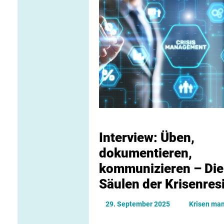
Krisen managen
E-Learnings
Service & Aktuelles
Interview: Üben,
dokumentieren,
kommunizieren – Die
Säulen der Krisenresi
29. September 2025
Krisen ma