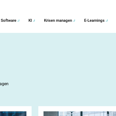
Software
KI
Krisen managen
E-Learnings
nagen