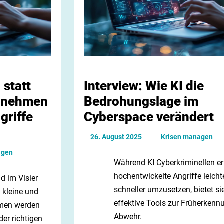
 statt
Interview: Wie KI die
ernehmen
Bedrohungslage im
griffe
Cyberspace verändert
26. August 2025
Krisen managen
agen
Während KI Cyberkriminellen er
hochentwickelte Angriffe leicht
d im Visier
schneller umzusetzen, bietet si
 kleine und
effektive Tools zur Früherkenn
hmen werden
Abwehr.
der richtigen