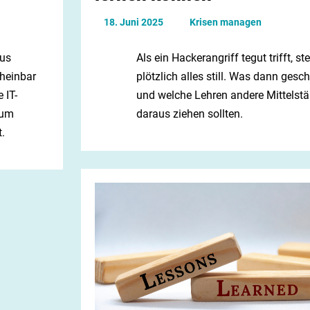
18. Juni 2025
Krisen managen
Als ein Hackerangriff tegut trifft, st
us
plötzlich alles still. Was dann gesc
cheinbar
und welche Lehren andere Mittelstä
 IT-
daraus ziehen sollten.
rum
.