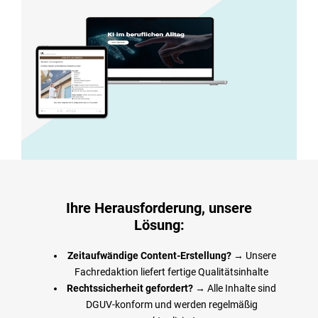
nag
e
n
E-
Lea
rni
ng
Ihre Herausforderung, unsere
Lösung:
s
Zeitaufwändige Content-Erstellung?
→ Unsere
Ser
Fachredaktion liefert fertige Qualitätsinhalte
Rechtssicherheit gefordert?
→ Alle Inhalte sind
vic
DGUV-konform und werden regelmäßig