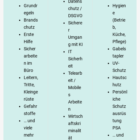
Datens
Grundr
Hygien
chutz /
egeln
e
DSGVO
Brands
(Betrie
Sichere
chutz
b,
r
Erste
Küche,
Umgan
Hilfe
Pflege)
g mit KI
Sicher
Gabels
IT
arbeite
tapler
Sicherh
n im
UV-
eit
Büro
Schutz
Telearb
Leitern,
Hautsc
eit /
Tritte,
hutz
Mobile
Kleinge
Persönl
s
rüste
iche
Arbeite
Gefahr
Schutz
n
stoffe
ausrüs
Wirtsch
… und
tung
aftskri
viele
PSA
minalit
mehr
… und
ät