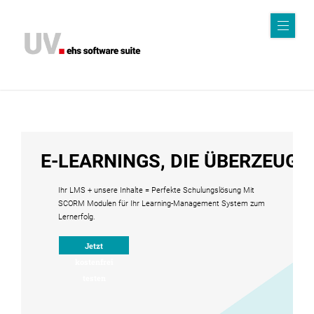
Sof
twa
r
e
E-LEARNINGS, DIE ÜBERZEUGE
K
Ihr LMS + unsere Inhalte = Perfekte Schulungslösung Mit
I
SCORM Modulen für Ihr Learning-Management System zum
Lernerfolg.
Kri
Jetzt
sen
kostenfrei
testen
ma