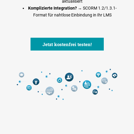
aktualisiert
e &
Komplizierte Integration?
→ SCORM 1.2/1.3.1-
Format für nahtlose Einbindung in Ihr LMS
Akt
uell
e
Jetzt kostenfrei testen!
s