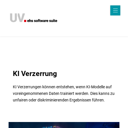
Sof
twa
r
e
K
KI Verzerrung
I
KI Verzerrungen können entstehen, wenn KI-Modelle auf
Kri
voreingenommenen Daten trainiert werden. Dies kanns zu
unfairen oder diskriminierenden Ergebnissen führen.
sen
ma