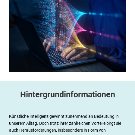
nag
e
n
E-
Lea
rni
ng
Hintergrundinformationen
s
Ser
Künstliche Intelligenz gewinnt zunehmend an Bedeutung in
unserem Alltag. Doch trotz ihrer zahlreichen Vorteile birgt sie
vic
auch Herausforderungen, insbesondere in Form von