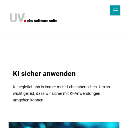
Sof
twa
r
e
K
KI sicher anwenden
I
KI begleitet uns in immer mehr Lebensbereichen. Um so
Kri
wichtiger ist, dass wir sicher mit KI-Anwendungen
umgehen können.
sen
ma