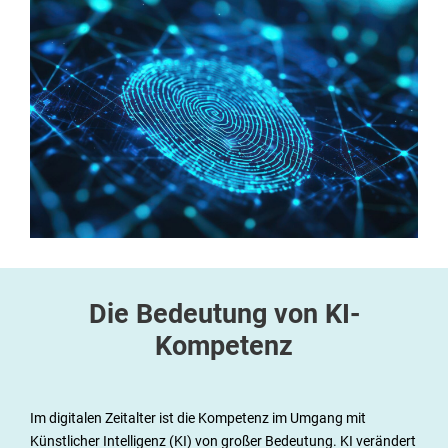
nag
e
n
E-
Lea
rni
ng
Die Bedeutung von KI-
s
Kompetenz
Ser
vic
Im digitalen Zeitalter ist die Kompetenz im Umgang mit
Künstlicher Intelligenz (KI) von großer Bedeutung. KI verändert