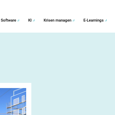
Software
KI
Krisen managen
E-Learnings