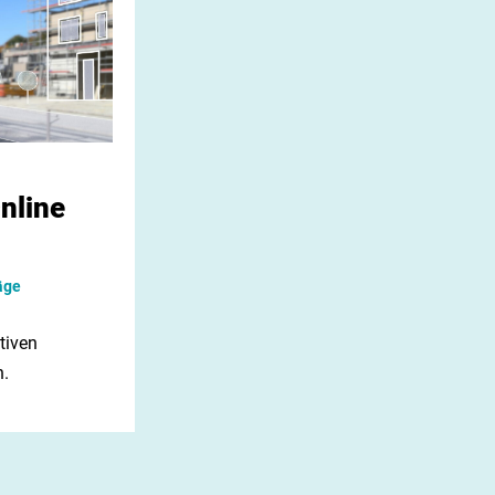
nline
äge
tiven
n.