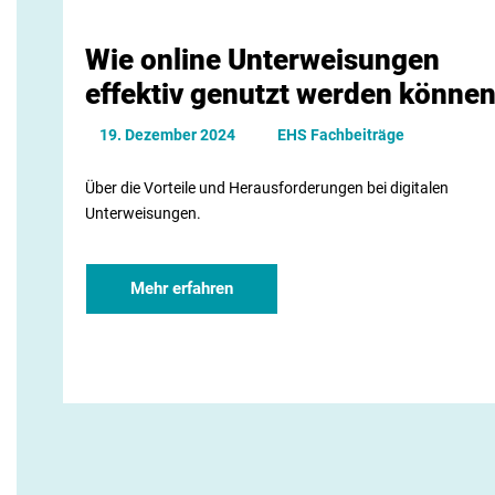
nag
Wie online Unterweisungen
e
effektiv genutzt werden könne
n
19. Dezember 2024
EHS Fachbeiträge
E-
Über die Vorteile und Herausforderungen bei digitalen
Lea
Unterweisungen.
rni
Mehr erfahren
ng
s
Ser
vic