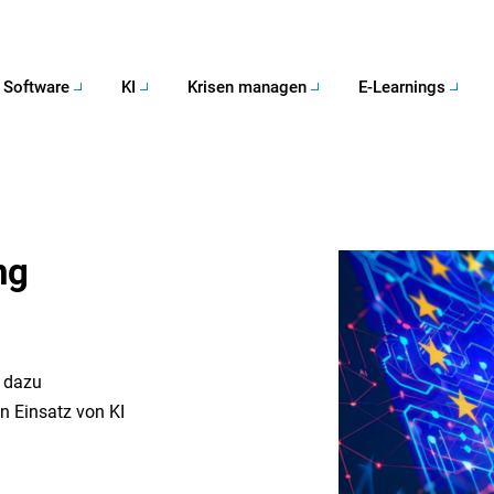
Software
KI
Krisen managen
E-Learnings
ng
 dazu
en Einsatz von KI