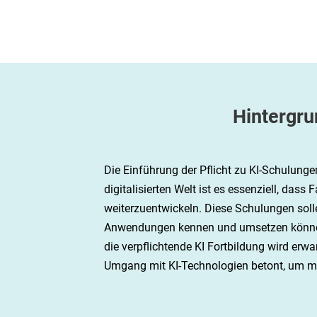
Krisen managen
E-Learnings
Service & Aktuelles
Hintergru
Die Einführung der Pflicht zu KI-Schulunge
digitalisierten Welt ist es essenziell, das
weiterzuentwickeln. Diese Schulungen solle
Anwendungen kennen und umsetzen können. 
die verpflichtende KI Fortbildung wird erw
Umgang mit KI-Technologien betont, um mö