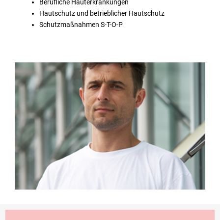
Berufliche Hauterkrankungen
nag
Hautschutz und betrieblicher Hautschutz
Schutzmaßnahmen S-T-O-P
e
n
E-
Lea
rni
ng
s
Ser
vic