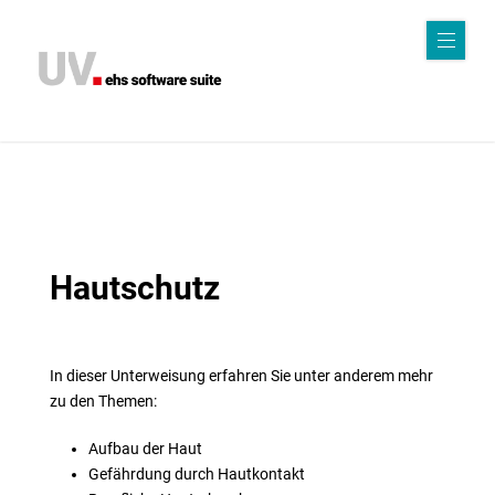
Sof
twa
r
e
K
Hautschutz
I
Kri
In dieser Unterweisung erfahren Sie unter anderem mehr
zu den Themen:
sen
Aufbau der Haut
ma
Gefährdung durch Hautkontakt