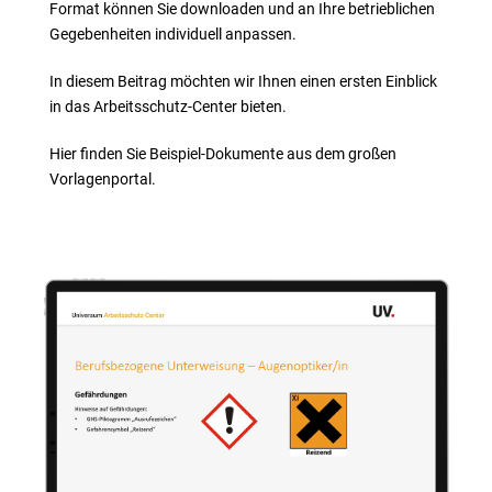
nag
Format können Sie downloaden und an Ihre betrieblichen
Gegebenheiten individuell anpassen.
e
In diesem Beitrag möchten wir Ihnen einen ersten Einblick
in das Arbeitsschutz-Center bieten.
n
Hier finden Sie Beispiel-Dokumente aus dem großen
E-
Vorlagenportal.
Lea
rni
ng
s
Ser
vic